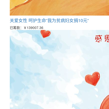
关爱女性 呵护生命“我为贫病妇女捐10元“
已筹款：
￥139007.36